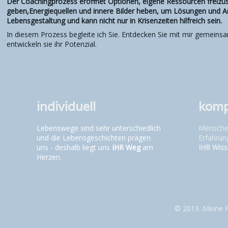
Der Coachingprozess eröffnet Optionen, eigene Ressourcen freizuse
geben,Energiequellen und innere Bilder heben, um Lösungen und Ant
Lebensgestaltung und kann nicht nur in Krisenzeiten hilfreich sein.
In diesem Prozess begleite ich Sie. Entdecken Sie mit mir gemeinsa
entwickeln sie ihr Potenzial.
individuell
komp
Lebenswege sind sehr unterschiedlich
Menschen
und die Lebensgeschichten prägen
Erfahrung
uns - deshalb liegt uns
IHR Weg
am
IHR Wiss
Herzen.
© 2013. Meine F